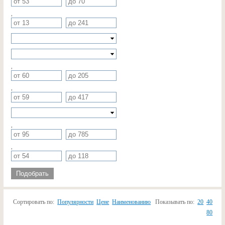
,
,
,
,
,
Подобрать
Сортировать по:
Популярности
Цене
Наименованию
Показывать по:
20
40
80