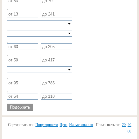
,
,
,
,
,
Подобрать
Сортировать по:
Популярности
Цене
Наименованию
Показывать по:
20
40
80