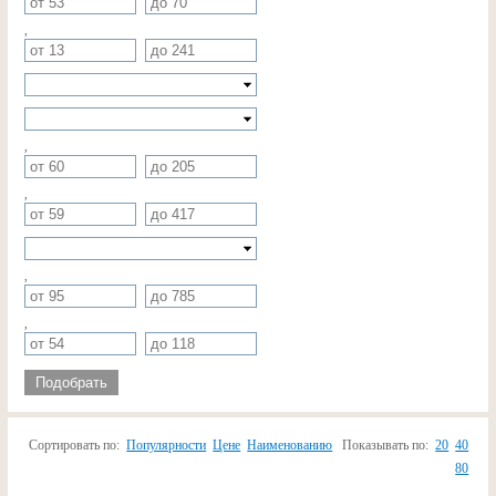
,
,
,
,
,
Подобрать
Сортировать по:
Популярности
Цене
Наименованию
Показывать по:
20
40
80