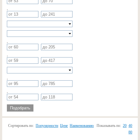
,
,
,
,
,
Подобрать
Сортировать по:
Популярности
Цене
Наименованию
Показывать по:
20
40
80