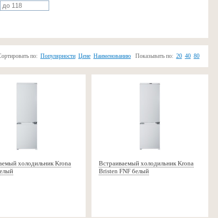
Сортировать по:
Популярности
Цене
Наименованию
Показывать по:
20
40
80
аемый холодильник Krona
Встраиваемый холодильник Krona
белый
Bristen FNF белый