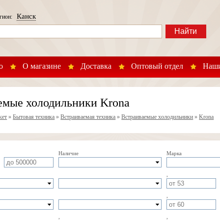
Канск
егион:
Найти
о
О магазине
Доставка
Оптовый отдел
Наши
емые холодильники Krona
кет
»
Бытовая техника
»
Встраиваемая техника
»
Встраиваемые холодильники
»
Krona
Наличие
Марка
,
,
,
,